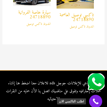
سيارة خاصة الفروانية
تاكسي توصيل العاصمة
24718890
24718890
المدونة
,
تاكس توصيل
المدونة
,
تاكس توصيل
شركة الناجي للإعلانات جوجل ads للاعلان معنا
اضغط هنا
إنشاء
حملات إحترافيه وتفوق علي منافسيك اتصل بنا الأن حمايه من النقرات
الإحتياليه
اطلب التاكسي الان