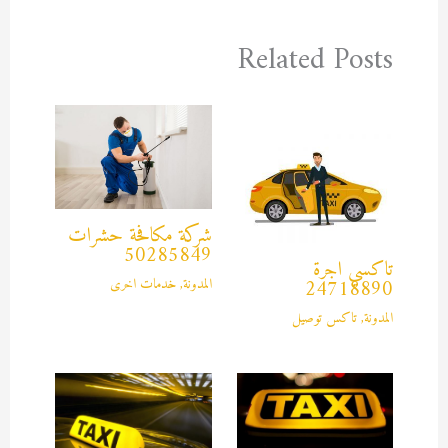
Related Posts
شركة مكافحة حشرات
50285849
تاكسي اجرة
المدونة
,
خدمات اخرى
24718890
المدونة
,
تاكس توصيل