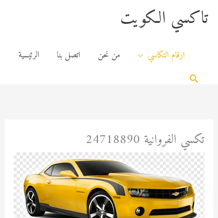
خطي
content
تاكسي الكويت
لى
لمحتوى
ارقام التكاسي
من نحن
اتصل بنا
الرئيسية
البحث
تكسي الفروانية 24718890