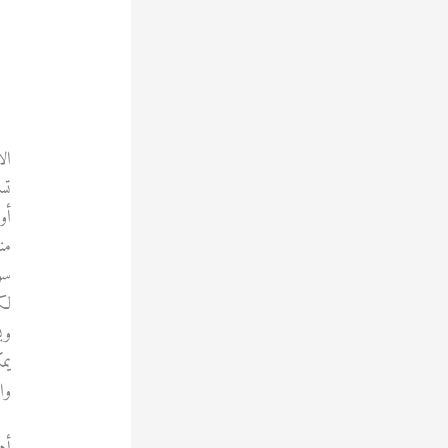
ال
تس
أو
من
سو
لك
وب
يم
وا