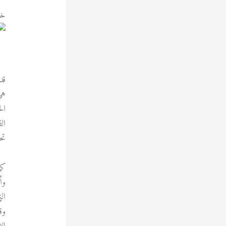
خد
قد
هي
ال
ال
تح
وأ
ال
وق