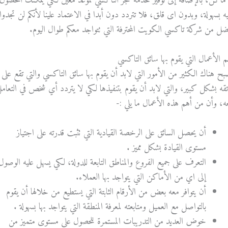
أماكن، بالإضافة إلى توفير خدمة حجز التاكسي لموعد معين لكي يمكنك الحصول
يه بسهولة، وبدون اى قلق، فلا تتردد دون أبدا في الاعتماد علينا لأنكم لن تجدوا
ضل من شركة تاكسي الكويت المحترفة التي تتواجد معكم طوال اليوم.
م الأعمال التي يقوم بها سائق التاكسي
بح هناك الكثير من الأمور التي لابد أن يقوم بها سائق التاكسي والتي تقع على
تقه بشكل كبير، والتي لابد أن يقوم بتنفيذها لكي لا يتردد أي شخص في التعام
ه، وأن من أهم هذه الأعمال ما يلي :-
أن يحصل السائق على الرخصة القيادية التي تثبت قدرته على اجتياز
مستوى القيادة بشكل مميز .
التعرف على جميع الفروع والمناطق التابعة للدولة، لكي يسهل عليه الوصول
إلى اي من الأماكن التي يتواجد بها العملاء.
أن يتوافر معه بعض من الأرقام الثابتة التي يستطيع من خلالها أن يقوم
بالتواصل مع العميل ومتابعته لمعرفة المنطقة التي يتواجد بها بسهولة .
خوض العديد من التدريبات المستمرة للحصول على مستوى متميز من