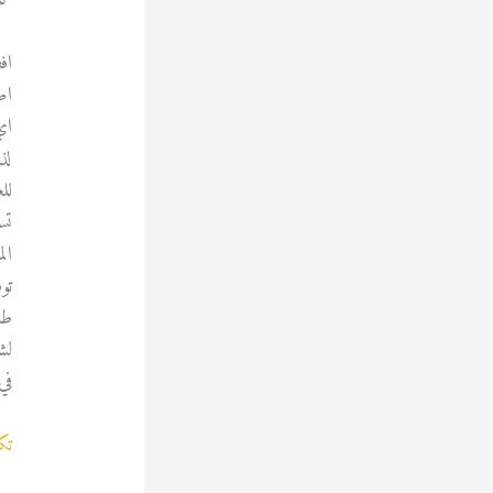
اف
اص
اي
لذ
لل
تس
ال
تو
طل
لش
في
تك