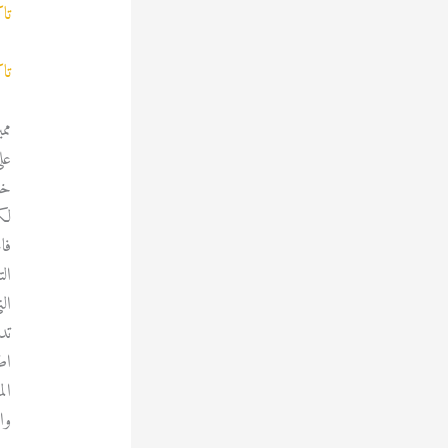
تا
تا
مم
عل
خا
لك
فا
ال
ال
تد
اط
ال
وال