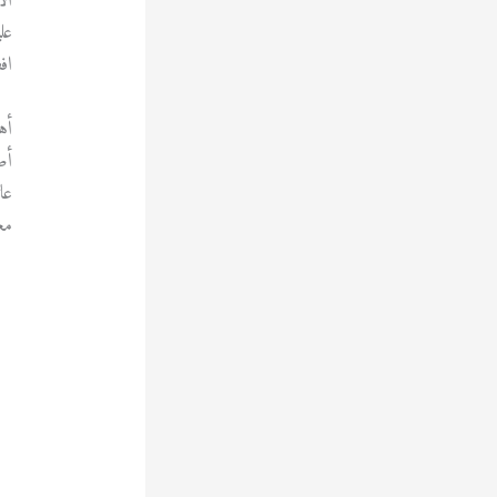
ال
عل
اف
أه
أص
عا
مع