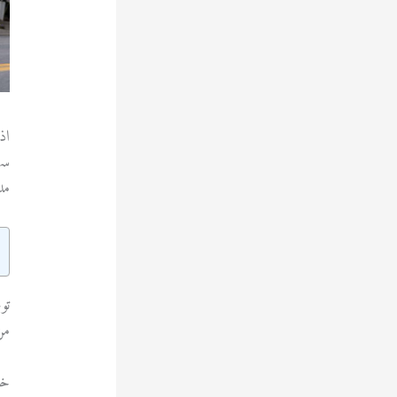
اذ
سه
مد
تو
من
خد