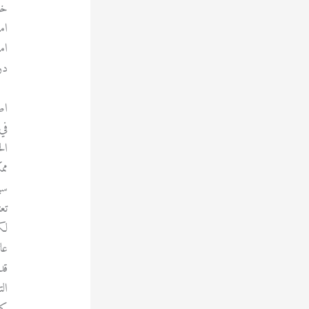
خد
ام
ام
در
اص
في
ال
مم
سي
تع
لك
عا
قد
ال
كل