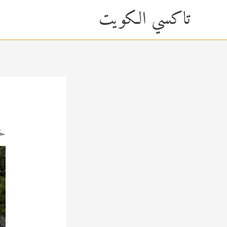
خطي
content
تاكسي الكويت
لى
لمحتوى
خد