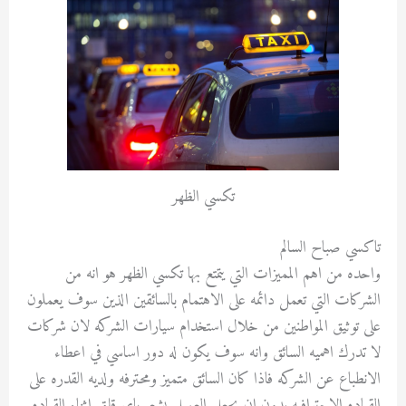
تكسي الظهر
تاكسي صباح السالم
واحده من اهم المميزات التي يتمتع بها تكسي الظهر هو انه من
الشركات التي تعمل دائمه على الاهتمام بالسائقين الذين سوف يعملون
على توثيق المواطنين من خلال استخدام سيارات الشركه لان شركات
لا تدرك اهميه السائق وانه سوف يكون له دور اساسي في اعطاء
الانطباع عن الشركه فاذا كان السائق متميز ومحترفه ولديه القدره على
القياده الاحترافيه بدون ان يجعل العميل يشعر باي قلق اثناء القياده