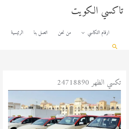
خطي
content
تاكسي الكويت
لى
لمحتوى
ارقام التكاسي
من نحن
اتصل بنا
الرئيسية
البحث
تكسي الظهر 24718890