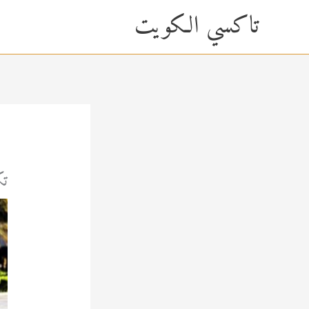
خطي
content
تاكسي الكويت
لى
لمحتوى
تك