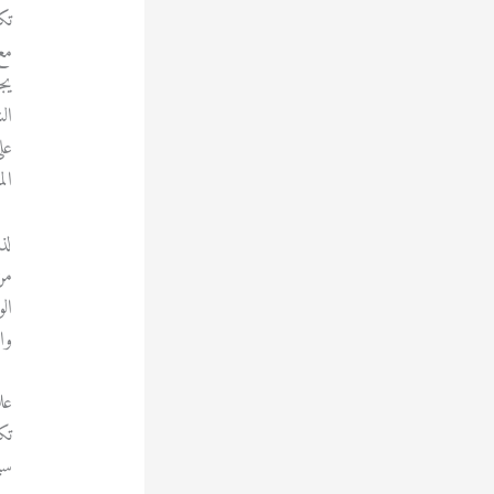
تك
مع
يج
ال
عل
ال
لذ
من
ال
وا
عل
تك
سي