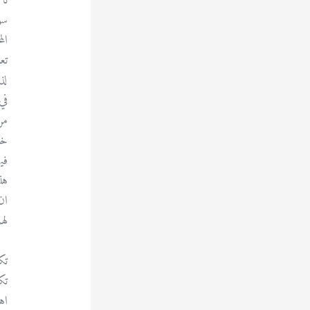
تا
سو
ال
تع
لذ
في
من
خل
في
هذ
ان
له
تك
تك
اه