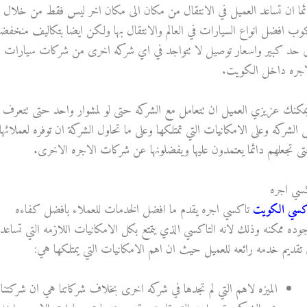
ئما ان تساعد العميل في الانتقال من مكان الى مكان اخر ليس فقط من خلال
وب افضل انواع السيارات في العالم والانتقال بها ولكن ايضا بتكاليف منخفض
ى حد كبير واسعار توصيل لا تتواجد في اي شركه اخرى من شركات سيارات
اجره داخل الكويت.
مكنك عزيزي العميل ان تتعامل مع الشركه حتى لو لمشوار واحد حتى تتعرف
ى الشركه وعلى الامكانيات التي تمتلكها وعلى ما تحاول الشركة ان توفره لعملائها
ى تجعلهم دائما يعتمدون عليها ويفضلونها عن شركات الاجره الاخرى.
سي اجره
كسي الكويت
تاكسي اجره يقدم ما افضل الخدمات للعملاء بافضل كفاءه
وده ممكنه وذلك لانه التاكسي الذي يتمتع بكل الامكانيات اللازمه التي تساعد
 تقديم خدمه رائعه للعميل حيث ان اهم الامكانيات التي يمتلكها هي:
الميزه لاهم التي لم تجدها في شركه اخرى بخلاف شركاتنا هي ان شركتنا