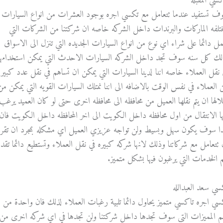
كسي المقبله
ف تستفيد عندما تتعامل مع تكسي اجره بوجود العشرات من انواع السيارات
مختلفه الماركات والبرندات داخل الشركه خاصه ان شركتنا من الشركات التي
مل دائما على شراء اي نوع من انواع السيارات الجديده التي تنزل الى الاسواق
لك كل سنه سوف تجد داخل الشركه السيارات الاحدث التي يمكن استخدامها
 نقل العملاء خاصه اننا لدينا السيارات التي يمكن ان تساهم في نقل عدد كبير
 العملاء في نفس الوقت بالاضافه الى اننا نمتلك السيارات القويه التي يمكن من
الها ان يتم نقلها العميل من محافظه الى محافظه اخرى حتى لو كان العميد يرغب
ها الانتقال من اول محافظه داخل الكويت الى اخر المحافظه داخل الكويت فان
ا سوف يكون سهل وبسيط ولن تواجه عزيزي العميل اي مشكله بمجرد ان تقرر
 تتعامل مع شركاتنا وذلك لانها شركه كبيره في نقل العملاء وتستطيع دائما تقد
م الخدمات التي يرغبون فيها بشكل متميز.
سي سعد العبدالله
سي اجره تاكسي متميز يحاول دائما تلبية رغبات العملاء لذلك فان واحدة من
م المميزات التي سوف تجدها داخل شركتنا ولن تجدها في اي شركه اخرى من