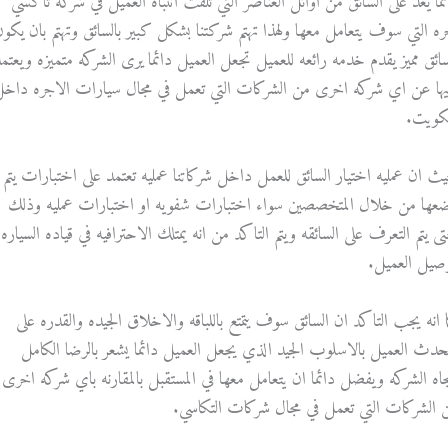
ئما يعد على السائق من اوائل العناصر التي تلفت انتباه العميل في شركه تاكسي
ره التي سوف يتعامل معها ولهذا تهتم شركتنا بشكل كبير بالسائق وتهتم بان يكون
سائق مميز يقدم خدمه رائعه للعميل تجعل العميل دائما يرى الشركه متميزه ويعتم
يها عن اي شركه اخرى من الشركات التي تعمل في مجال سيارات الاجره داخ
كويت.
ث ان عمليه اختيار السائق للعمل داخل شركاتنا عمليه تعتمد على اختبارات يتم
عها من خلال المتخصصين سواء اختبارات شفويه او اختبارات عمليه وذلك
ى يتم التعرف على السائقه ويتم التاكد من انه يمتلك الاحترافيه في قياده السياره
وصيل العميل.
ا انه يجب التاكد ان السائق سوف يتمتع باللباقه والاخلاق الجيده والقدره على
تحدث العميل بالاسلوب الجيد الذي يجعل العميل دائما يشعر بالرضا الكامل
جاه الشركه ويفضل دائما ان يتعامل معها في المستقبل بالمقارنه باي شركه اخرى
 الشركات التي تعمل في مجال شركات التكاسي.