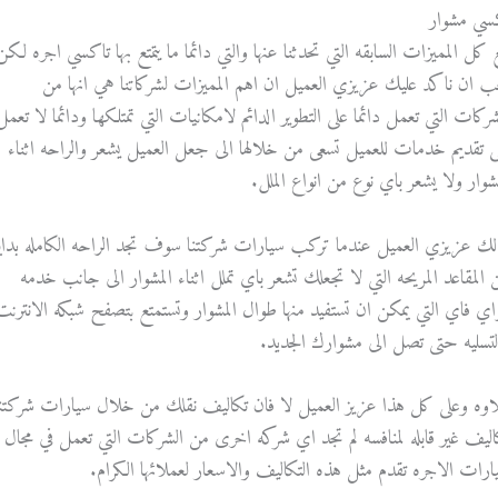
سي مشوار
 كل المميزات السابقه التي تحدثنا عنها والتي دائما ما يتمتع بها تاكسي اجره لكن
ب ان ناكد عليك عزيزي العميل ان اهم المميزات لشركاتنا هي انها من
شركات التي تعمل دائما على التطوير الدائم لامكانيات التي تمتلكها ودائما لا تعمل
ى تقديم خدمات للعميل تسعى من خلالها الى جعل العميل يشعر والراحه اثناء
مشوار ولا يشعر باي نوع من انواع الملل.
لك عزيزي العميل عندما تركب سيارات شركتنا سوف تجد الراحه الكامله بداي
 المقاعد المريحه التي لا تجعلك تشعر باي تملل اثناء المشوار الى جانب خدمه
واي فاي التي يمكن ان تستفيد منها طوال المشوار وتستمتع بتصفح شبكه الانترنت
لتسليه حتى تصل الى مشوارك الجديد.
اوه وعلى كل هذا عزيز العميل لا فان تكاليف نقلك من خلال سيارات شركتنا
اليف غير قابله لمنافسه لم تجد اي شركه اخرى من الشركات التي تعمل في مجال
ارات الاجره تقدم مثل هذه التكاليف والاسعار لعملائها الكرام.