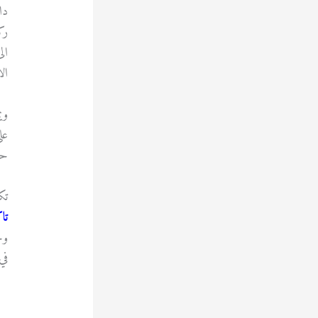
دا
رك
ال
ال
وي
عل
حت
تك
تا
وج
في