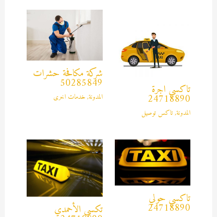
شركة مكافحة حشرات
50285849
تاكسي اجرة
المدونة
,
خدمات اخرى
24718890
المدونة
,
تاكس توصيل
تاكسي حولي
24718890
تكسي الأحمدي