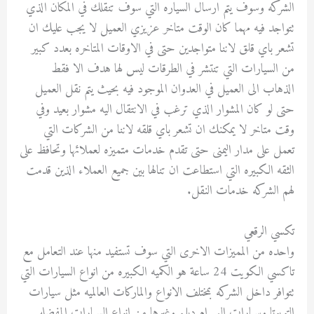
الشركه وسوف يتم ارسال السياره التي سوف تنقلك في المكان الذي
تتواجد فيه مهما كان الوقت متاخر عزيزي العميل لا يجب عليك ان
تشعر باي قلق لاننا متواجدين حتى في الاوقات المتاخره بعدد كبير
من السيارات التي تنتشر في الطرقات ليس لها هدف الا فقط
الذهاب الى العميل في العدوان الموجود فيه بحيث يتم نقل العميل
حتى لو كان المشوار الذي ترغب في الانتقال اليه مشوار بعيد وفي
وقت متاخر لا يمكنك ان تشعر باي قلقه لاننا من الشركات التي
تعمل على مدار اليمنى حتى تقدم خدمات متميزه لعملائها وتحافظ على
الثقه الكبيره التي استطاعت ان تنالها بين جميع العملاء الذين قدمت
لهم الشركه خدمات النقل.
تكسي الرقعي
واحده من المميزات الاخرى التي سوف تستفيد منها عند التعامل مع
تاكسي الكويت 24 ساعة هو الكميه الكبيره من انواع السيارات التي
تتوافر داخل الشركه بمختلف الانواع والماركات العالميه مثل سيارات
التويوتا وسيارات البي ام دبليو وغيرها من انواع السيارات المفضله