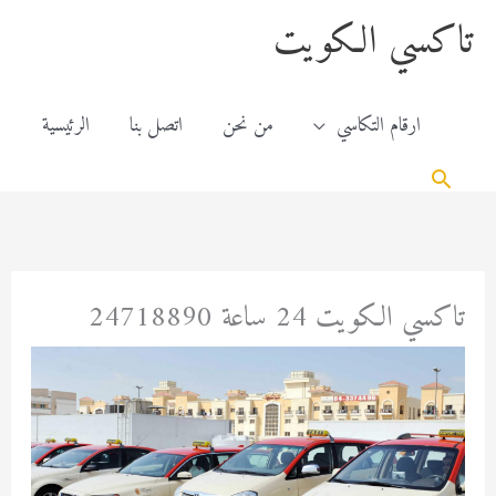
خطي
content
تاكسي الكويت
لى
لمحتوى
ارقام التكاسي
من نحن
اتصل بنا
الرئيسية
البحث
تاكسي الكويت 24 ساعة 24718890