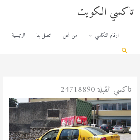
خطي
content
تاكسي الكويت
لى
لمحتوى
ارقام التكاسي
من نحن
اتصل بنا
الرئيسية
البحث
تاكسي القبلة 24718890