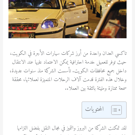
تاكسي العدان واحدة من أبرز شركات سيارات الأجرة في الكويت،
حيث توفر للعميل خدمة احترافية يمكن الاعتماد عليها عند الانتقال
داخل جميع محافظات الكويت. تأسست الشركة منذ سنوات عديدة،
وخلال هذه الفترة قدمت آلاف الرحلات المتميزة لعملائها، محققة
سمعة ممتازة ومليئة بالثقة بين العملاء.
المحتويات
لقد تمكنت الشركة من البروز والتميز في مجال النقل بفضل التزامها