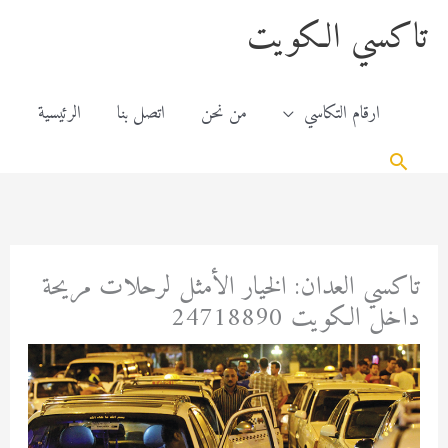
خطي
content
تاكسي الكويت
لى
لمحتوى
ارقام التكاسي
من نحن
اتصل بنا
الرئيسية
البحث
تاكسي العدان: الخيار الأمثل لرحلات مريحة
داخل الكويت 24718890