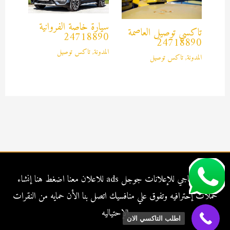
سيارة خاصة الفروانية
تاكسي توصيل العاصمة
24718890
24718890
المدونة
,
تاكس توصيل
المدونة
,
تاكس توصيل
شركة الناجي للإعلانات جوجل ads للاعلان معنا
اضغط هنا
إنشاء
حملات إحترافيه وتفوق علي منافسيك اتصل بنا الأن حمايه من النقرات
الإحتياليه
اطلب التاكسي الان