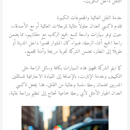
التنقل داخل الكويت.
خدمة النقل العائلية والمجموعات الكبيرة
تقدم تاكسي العدان حلولاً مثالية للرحلات العائلية أو مع الأصدقاء،
حيث توفر سيارات واسعة تتسع لجميع الركاب مع حقائبهم، مما يضمن
راحة الجميع أثناء الرحلة. فسواء كان المشوار قصيرًا داخل المدينة أو
طويلًا إلى المطار، تضمن الشركة تجربة مريحة وآمنة للجميع.
كما تهتم الشركة بتجهيز هذه السيارات بكافة وسائل الراحة مثل
التكييف وخدمة الإنترنت، بالإضافة إلى القيادة الاحترافية للسائقين
المدربين لضمان رحلة سلسة وخالية من القلق. هذا يجعل تاكسي
العدان الخيار الأمثل لأي رحلة جماعية تحتاج إلى تنظيم وراحة عالية.