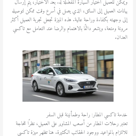
ويمكن للعميل اختيار السيارة المفضلة له. بعد الاختيار، يتم إرسال
بيانات العميل إلى السائق، الذي يصل في أسرع وقت ممكن لتوصيله
إلى وجهته بكفاءة وراحة عالية. هذه الميزة تجعل تجربة العميل أكثر
مرونة ومتعة، ويشعر دائمًا بالاهتمام والرضا عند التعامل مع تاكسي
العدان.
خدمة تاكسي المطار: راحة وطمأنينة قبل السفر
تعتبر رحلات المطار من أصعب المشاوير على العميل، نظرًا للحاجة
للالتزام بالمواعيد ووجود الحقائب الكثيرة. هنا تظهر ميزة تاكسي