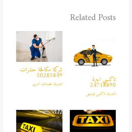
Related Posts
شركة مكافحة حشرات
50285849
تاكسي اجرة
المدونة
,
خدمات اخرى
24718890
المدونة
,
تاكس توصيل