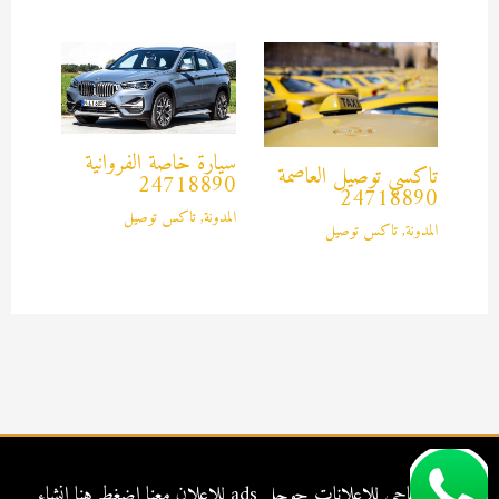
سيارة خاصة الفروانية
تاكسي توصيل العاصمة
24718890
24718890
المدونة
,
تاكس توصيل
المدونة
,
تاكس توصيل
شركة الناجي للإعلانات جوجل ads للاعلان معنا
اضغط هنا
إنشاء