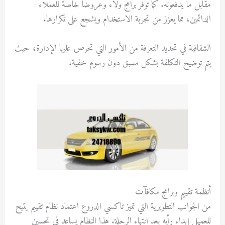
مقابل ما يدفعونه. كما توفر برامج ولاء وعروضًا خاصة للعملاء
الدائمين، مما يعزز من تجربة الاستخدام ويشجع على تكرارها.
الشفافية في تحديد التعرفة من الأمور التي تحرص عليها الإدارة، حيث
يتم توضيح التكلفة بشكل مسبق دون رسوم خفية.
أنظمة تقييم وبرامج مكافآت
من الجوانب التطويرية التي تميز تاكسي الدروع اعتماد نظام تقييم يتيح
للعميل إبداء رأيه بعد انتهاء الرحلة. هذا النظام يساعد في تحسين