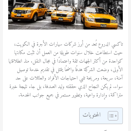
تاكسي الدروع تُعد من أبرز شركات سيارات الأجرة في الكويت،
حيث استطاعت خلال سنوات طويلة من العمل أن تثبت مكانتها
كواحدة من أكثر الجهات ثقة واعتمادًا في مجال النقل. منذ انطلاقتها
الأولى، وضعت الشركة هدفًا واضحًا يتمثل في تقديم خدمة توصيل
آمنة، سريعة، ومريحة تلبي احتياجات الأفراد والعائلات على حد
سواء. لم يكن النجاح الذي حققته وليد الصدفة، بل جاء نتيجة خبرة
متراكمة، وإدارة واعية، وتطوير مستمر في جميع جوانب الخدمة.
المحتويات