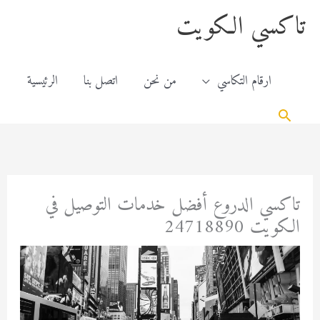
خطي
content
تاكسي الكويت
لى
لمحتوى
ارقام التكاسي
من نحن
اتصل بنا
الرئيسية
البحث
تاكسي الدروع أفضل خدمات التوصيل في
الكويت 24718890