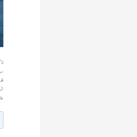
تا
سي
قد
ال
عل