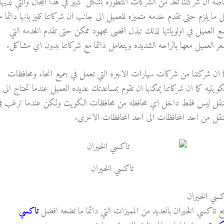
صه ان شركتنا تعد من الشركات المتطوره بشكل كبير في هذا المجال والتي لديها
 ما يلزم حتى تقدم خدمه متميزه للعميل الى جانب ان شركاتنا تتميز بانها دائما م
ع العميل في اولوياتها لذلك تبذل اقصى مجهود ممكن حتى تقدم الخدمه التي
عر العميل معها بالراحه الشديده ويتعامل دائما مع شركاتنا بدون اي مشاكل.
ا ان شركتنا من شركات سيارات الاجره التي تعمل في جميع انحاء ومحافظات
كويتيه كما ان شركاتنا يمكنها ان تقوم بمساعدتك عديده العميل عندما تحتاج الى
تنقل ليس فقط داخل اي محافظه من محافظات الكويت ولكن عندما ترغب ف
تنقل من احد المحافظات الى احد المحافظات الاخرى.
تاكسي الخيران
كسي الخيران
متع تاكسي الخيران بالعديد من المميزات التي دائما ما تضعه افضل
تاكسي