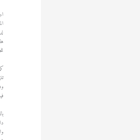
اج
ال
لد
هذ
لل
كم
تن
ود
في
با
دا
وا