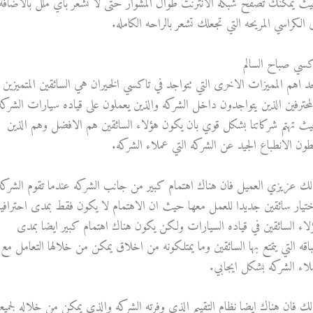
يث يمكنك تصفح شبكه الانترنت طوال المشوار حتى لا تشعر باي ملل بالاضافه
ى الكراسي المريحه التي تجعلك تشعر بالراحه الكامله.
كسي صباح السالم
د اهم المميزات الاخرى التي تتواجد في تاكسي الخيران هي السائقين المتميزين
لمحترفين الذين يتواجدون داخل الشركه والذين يعملون على قياده سيارات الشركه
ث تهتم شركاتنا بشكل قوي بان يكون هؤلاء السائقين هم الافضل وهم الذين
طون الانطباع الجيد عن الشركه التي عملاء الشركه.
لك عزيزي العميل فان هناك اهتمام كبير من جانب الشركه عندما تقوم الشركه
ختيار سائقين جديدا للعمل معها حيث ان الاهتمام لا يكون فقط بمدى احترافيه
لاء السائقين في قياده السيارات ولكن يكون هناك اهتمام كبير ايضا بمدى
لباقه التي يتمتع بها السائقين وما يمتلكونه من اخلاق يمكن من خلالها التعامل مع
لاء الشركه بشكل ايجابي.
لك فان هناك ايضا نظام التقييم الذي وفرته الشركه والذي يمكن من خلاله لجميع