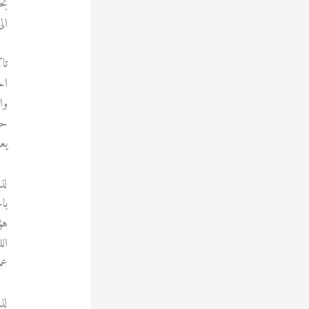
بح
ال
تا
اح
وا
حي
يع
لذ
با
هؤ
ال
عم
لذ