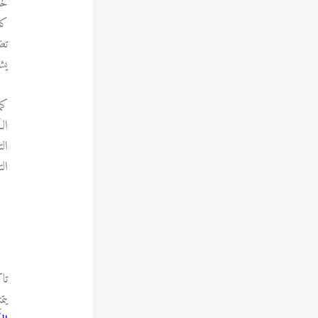
خا
كل
تض
يش
كم
ال
ال
ال
تا
يت