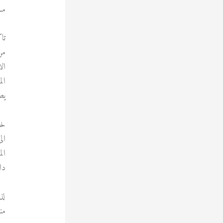
مس
تاك
من
ال
ال
يص
خا
ال
ال
دا
لذ
من