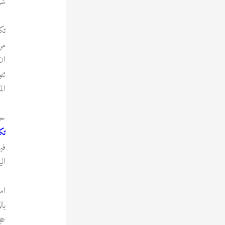
شر
تك
من
ان
تت
ال
حي
تك
في
ال
ام
با
حج