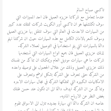
تاكسي صباح السالم
عندما تتعامل مع شركاتنا عزيزه العميل فان احد المميزات التي
سوف تكتشفها هو ان تاكسي أوبر الكويت شركات تمتلك عدد كبير
من السيارات الاحدث في العالم التي سوف تنتقل بها عزيزي العميل
وسوف تشعر بالامان الكامل مع هذه السيارات حيث ان شركتنا تهتم
دائما بالسيارات التي يتم استخدامها في التوصيل لعملاء الشركه.
لذلك عزيزي العميل فان جميع انواع السيارات التي تستخدمها
شركات ما هي سيارات موديل العام ويمكنك ان تتاكد من نفسك
ذلك عزيزي العميل وذلك من خلال الحصول على توصيله واحده
من الشركه حتى تتعرف على الشركه بشكل اوضح وتتعرف على
الامكانيات الكبيره التي تمتلكها الشركه في مجال سيارات الاجره
وتتاكد من ان الشركه تهدف دائما الى ان تكون عند حسن ظنك
بغض النظر عن الارباح الماديه.
خاصه ان الشركه دائماً اي سيارة جديده تنزل الى الاسواق تقوم
بشرائها بصوره سريعه لذلك فان شركتنا لديها اسطول كبير من