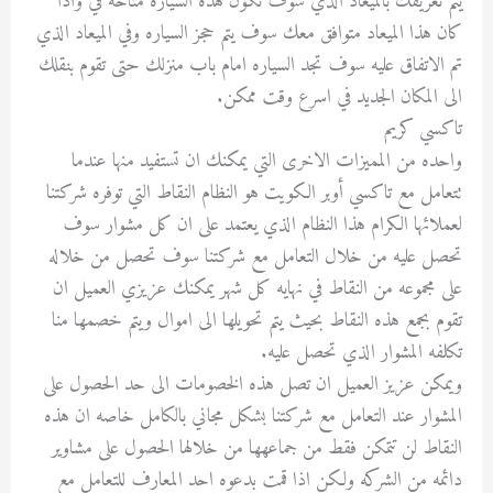
يتم تعريفك بالميعاد الذي سوف تكون هذه السياره متاحه في واذا
كان هذا الميعاد متوافق معك سوف يتم حجز السياره وفي الميعاد الذي
تم الاتفاق عليه سوف تجد السياره امام باب منزلك حتى تقوم بنقلك
الى المكان الجديد في اسرع وقت ممكن.
تاكسي كريم
واحده من المميزات الاخرى التي يمكنك ان تستفيد منها عندما
تتعامل مع تاكسي أوبر الكويت هو النظام النقاط التي توفره شركتنا
لعملائها الكرام هذا النظام الذي يعتمد على ان كل مشوار سوف
تحصل عليه من خلال التعامل مع شركتنا سوف تحصل من خلاله
على مجموعه من النقاط في نهايه كل شهر يمكنك عزيزي العميل ان
تقوم بجمع هذه النقاط بحيث يتم تحويلها الى اموال ويتم خصمها منا
تكلفه المشوار الذي تحصل عليه.
ويمكن عزيز العميل ان تصل هذه الخصومات الى حد الحصول على
المشوار عند التعامل مع شركتنا بشكل مجاني بالكامل خاصه ان هذه
النقاط لن تتمكن فقط من جماعهها من خلالها الحصول على مشاوير
دائمه من الشركه ولكن اذا قمت بدعوه احد المعارف للتعامل مع