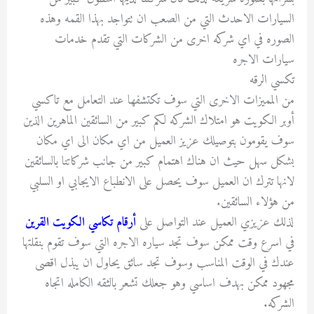
السيارات الاحدث التي من الصعب ان تتواجد بهذا القمه وهذه
الصوره في اي شركه اخرى من الشركات التي تقدم خدمات
سيارات الاجره
تكسي الرقه
من المميزات الاخرى التي سوف تكتشفها عند التعامل مع تاكسي
أوبر الكويت هو امتلاك الشركه لكم كبير من السائقين الماهرين الذين
سوف يقومون بتوصيلك عزيز العميل من اي مكان الى اي مكان
بشكل سهل حيث ان هناك اهتمام كبير من جانب شركاتنا بالسائقين
لانها تترك ان العميل سوف يحصل على الانطباع الايجابي او السلبي
من هؤلاء السائقين.
لذلك عزيزي العميل عند التواصل على
أرقام تكاسي الكويت القرين
في اسرع وقت ممكن سوف تجد سياره الاجره التي سوف تقوم بنقلتها
عندك في الوقت المناسب وسوف تجد سائق يحاول ان يبذل اقصى
مجهود ممكن بهدف اساسي وهو جعلك تشعر بالثقه الكامله اتجاه
الشركه.