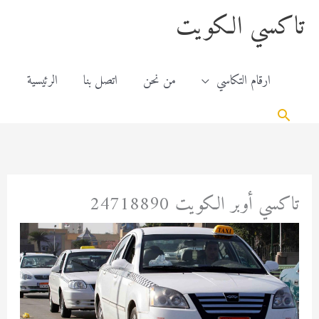
خطي
content
تاكسي الكويت
لى
لمحتوى
ارقام التكاسي
من نحن
اتصل بنا
الرئيسية
البحث
تاكسي أوبر الكويت 24718890