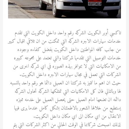
تاكسي أوبر الكويت الشركه رقم واحد داخل الكويت التي تقدم
خدمات سيارات الاجره الشركه التي تمكنت من ان تلاقي اقبال كبير
من جانب كافه المواطنين داخل الكويت بفضل كفاءه وجوده
خدمات التوصيل التي تقدمها شركتنا والتي تعتمد على مجموعه كبيره
من الامكانيات التي لا تتوافر بهذه الصوره في اي شركه اخرى من
الشركات التي تعمل في مجال سيارات الاجره داخل الكويت.
حيث ان اهم ما تتميز به شركتنا ان العميل دائما هو رقم واحد بالنسبه
لها وبالتالي فان كل الامكانيات التي تمتلكها الشركه تحاول الشركه
دائمه ان تضعها امام العميل حتى يحصل العميل على خدمه مميزه
يستطيع من خلالها الشعور بالاطمئنان بشكل كامل عندما يرى فيها
الانتقال من اي مكان الى اي مكان داخل الكويت.
لذلك اصبحت شركاتنا في الوقت الحالي من اكثر الشركات التي يتم